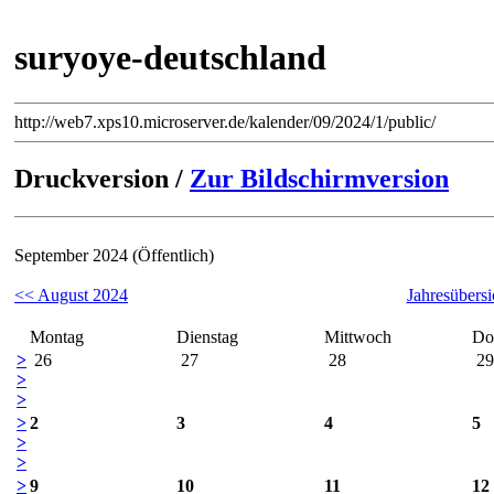
suryoye-deutschland
http://web7.xps10.microserver.de/kalender/09/2024/1/public/
Druckversion /
Zur Bildschirmversion
September 2024 (Öffentlich)
<< August 2024
Jahresübersi
Montag
Dienstag
Mittwoch
Do
>
26
27
28
29
>
>
>
2
3
4
5
>
>
>
9
10
11
12