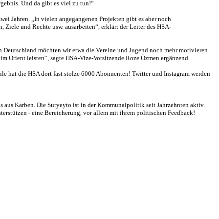
gebnis. Und da gibt es viel zu tun!“
zwei Jahren. „In vielen angegangenen Projekten gibt es aber noch
 Ziele und Rechte usw. ausarbeiten“, erklärt der Leiter des HSA-
n in Deutschland möchten wir etwa die Vereine und Jugend noch mehr motivieren
e im Orient leisten“, sagte HSA-Vize-Vorsitzende Roze Özmen ergänzend.
le hat die HSA dort fast stolze 6000 Abonnenten! Twitter und Instagram werden
aus Karben. Die Suryeyto ist in der Kommunalpolitik seit Jahrzehnten aktiv.
terstützen - eine Bereicherung, vor allem mit ihrem politischen Feedback!