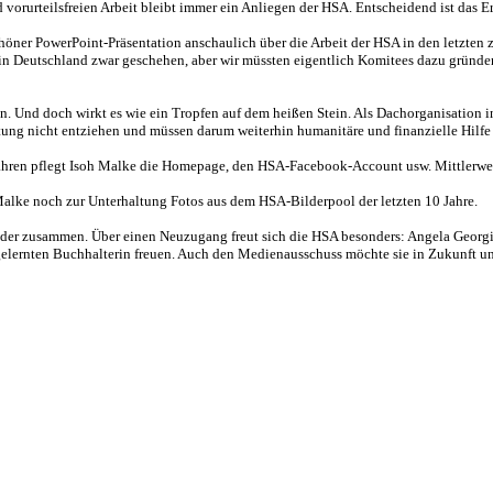
d vorurteilsfreien Arbeit bleibt immer ein Anliegen der HSA. Entscheidend ist das Er
chöner PowerPoint-Präsentation anschaulich über die Arbeit der HSA in den letzten 
in Deutschland zwar geschehen, aber wir müssten eigentlich Komitees dazu gründen,
aten. Und doch wirkt es wie ein Tropfen auf dem heißen Stein. Als Dachorganisatio
rtung nicht entziehen und müssen darum weiterhin humanitäre und finanzielle Hilf
Jahren pflegt Isoh Malke die Homepage, den HSA-Facebook-Account usw. Mittlerwei
Malke noch zur Unterhaltung Fotos aus dem HSA-Bilderpool der letzten 10 Jahre.
er zusammen. Über einen Neuzugang freut sich die HSA besonders: Angela Georgis 
d gelernten Buchhalterin freuen. Auch den Medienausschuss möchte sie in Zukunft un