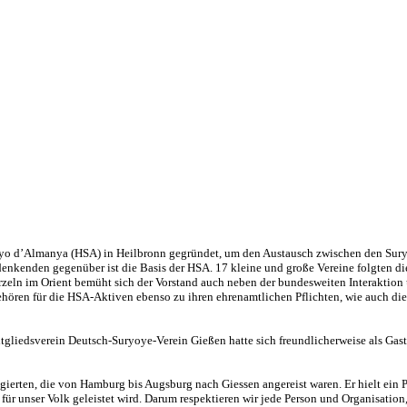
oyo d’Almanya (HSA) in Heilbronn gegründet, um den Austausch zwischen den Sury
nkenden gegenüber ist die Basis der HSA. 17 kleine und große Vereine folgten diese
urzeln im Orient bemüht sich der Vorstand auch neben der bundesweiten Interaktio
ören für die HSA-Aktiven ebenso zu ihren ehrenamtlichen Pflichten, wie auch die 
tgliedsverein Deutsch-Suryoye-Verein Gießen hatte sich freundlicherweise als Ga
ierten, die von Hamburg bis Augsburg nach Giessen angereist waren. Er hielt ein P
ie für unser Volk geleistet wird. Darum respektieren wir jede Person und Organisation