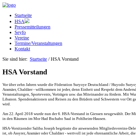
Startseite
HSA
Pressemitteilungen
Seyfo
Vereine
Termine/Veranstaltungen
Kontakt
Sie sind hier:
Startseite
/ HSA Vorstand
HSA Vorstand
Vor über zehn Jahren wurde die Föderation Suryoye Deutschland / Huyodo Sury
Aramäer, Chaldäer - willkommen ist jeder, denn Einheit und Respekt dem Andersde
Veranstaltungen, Sportevents, Vorträgen usw. das Miteinander zu fördern. Mit W
Libanon. Spendenaktionen und Reisen zu den Brüdern und Schwestern vor Ort geh
wird.
Am 22. April 2018 wurde nun der 6. HSA-Vorstand in Giessen neugewählt. Der Mi
in den Räumen im Mor Had Bschabo Saal in Pohlheim-Hausen.
HSA-Vorsitzender Saliba Joseph begrüsste die anwesenden Mitgliedsvereins-Deleg
ist, ob Assyrer, Aramäer oder Chaldäer - wertvoll ist jede ehrenamtliche Arbeit, d