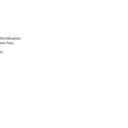
Kücükkaplan,
an Araz,
in