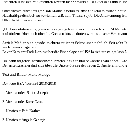
Projekten lässt sich mit vereinten Kräften mehr bewirken. Das Ziel der Einheit un
Öffentlichkeitsbeauftragter Isoh Malke informierte anschließend mithilfe einer s
Nachhaltigkeitsarbeit zu verrichten, z.B. zum Thema Seyfo. Die Anerkennung ist 
Öffentlichkeitsausschusses.
„Die Präsentation zeigt, dass wir einiges geleistet haben in den letzten 24 Mon
und fördern. Aber auch über die Grenzen hinaus dürfen wir uns unserer Verantwo
Soziale Medien sind gerade im ehrenamtlichen Sektor unentbehrlich. Seit zehn 
noch besser ausgebaut.
Bevor Kassierer Fadi Korkes über die Finanzlage der HSA berichtete zeigte Isoh 
Die dann folgende Vorstandswahl brachte das alte und bewährte Team nahezu wied
Der erste Kassierer darf sich über die Unterstützung der neuen 2. Kassiererin un
Text und Bilder: Maria Maroge
Der neue HSA-Vorstand 2018/2019
1. Vorsitzender: Saliba Joseph
2. Vorsitzende: Roze Özmen
1. Kassierer: Fadi Korkes
2. Kassierer: Angela Georgis