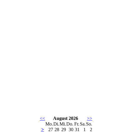
<<
August 2026
>>
Mo.
Di.
Mi.
Do.
Fr.
Sa.
So.
>
27
28
29
30
31
1
2